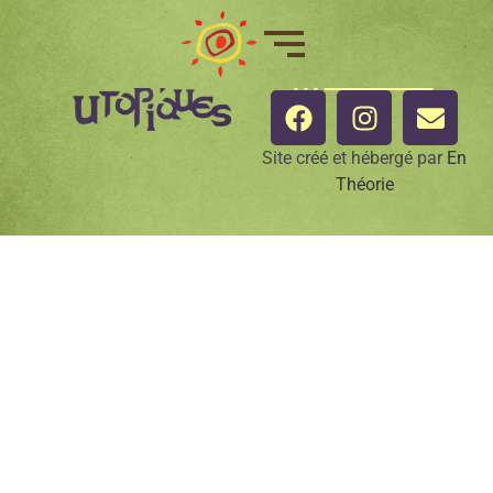
Suivez
nous
Site créé et hébergé par
En
Théorie